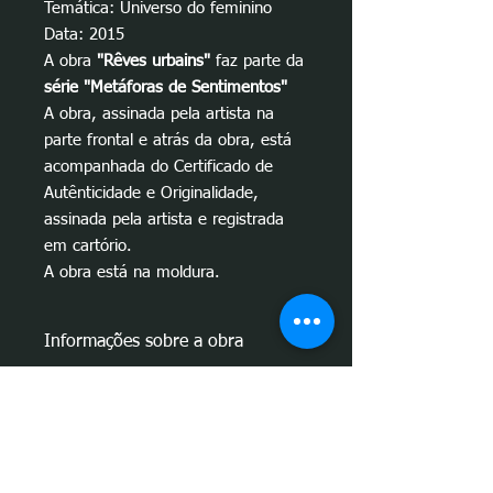
Temática: Universo do feminino
Data: 2015
A obra
"Rêves urbains"
faz parte da
série "Metáforas de Sentimentos"
A obra, assinada pela artista na
parte frontal e atrás da obra, está
acompanhada do Certificado de
Autênticidade e Originalidade,
assinada pela artista e registrada
em cartório.
A obra está na moldura.
Informações sobre a obra
Conceito da obra
"Rêves urbains":
Dicas de onde instalar
A obra
"Rêves urbains"
, foi feita pela
artista para a sua série de obras
Com 70 X 100 cm, a obra é imponente
intitulada
"Metáforas de sentimentos"
.
Fatima Marques - Sobre a
e fica bem num canto aconchegante da
Nesta série, a artista se utiliza de
artista
sala de estar, num lugar de leitura ou