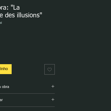
bra: "La
 des illusions"
al
o
rinho
a obra
photographe des illusions":
ar
e des illusions"
, foi feita pela artista
ras intitulada
"Metáforas de
ra é imponente e fica bem num