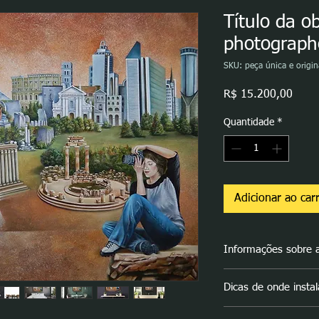
Título da o
photographe
SKU: peça única e origin
Preç
R$ 15.200,00
Quantidade
*
Adicionar ao car
Informações sobre 
Conceito da obra
"La 
Dicas de onde instal
A obra
"La photograph
para a sua série de ob
Com 70 X 90 cm, a ob