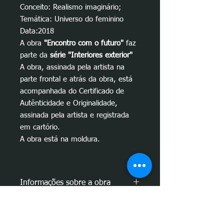
Conceito: Realismo imaginário;
Temática: Universo do feminino
Data:2018
A obra
"Encontro com o futuro"
faz
parte da
série "Interiores exterior"
A obra, assinada pela artista na
parte frontal e atrás da obra, está
acompanhada do Certificado de
Autênticidade e Originalidade,
assinada pela artista e registrada
em cartório.
A obra está na moldura.
Informações sobre a obra
Conceito da obra
"Encontro com o
Dicas de onde instalar
futuro":
A obra
"Encontro com o futuro"
, foi