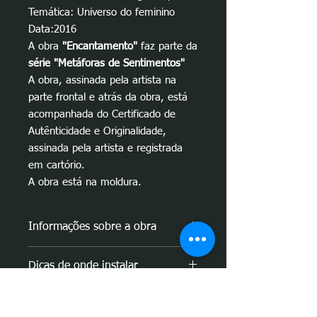
Temática: Universo do feminino
Data:2016
A obra
"Encantamento"
faz parte da
série "Metáforas de Sentimentos"
A obra, assinada pela artista na
parte frontal e atrás da obra, está
acompanhada do Certificado de
Autênticidade e Originalidade,
assinada pela artista e registrada
em cartório.
A obra está na moldura.
Informações sobre a obra
Conceito da obra
"Encantamento":
Dicas de onde instalar
A obra
"Encantamento"
, foi feita pela
artista para a sua série de obras
Com 70 X 90 cm, a obra é imponente
intitulada
"Metáforas de sentimentos"
.
Fatima Marques - Sobre a
e fica bem num canto aconchegante da
Nesta série, a artista se utiliza de